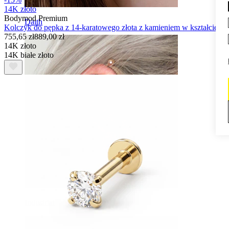
14K złoto
Bodymod Premium
Daith
Kolczyk do pępka z 14-karatowego złota z kamieniem w kształcie se
755,65 zł
889,00 zł
14K złoto
14K białe złoto
Industrial