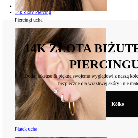
Strona główna
14k Złoty Piercing
Piercingi ucha
14K ZŁOTA BIŻUT
PIERCING
Dodaj luksusu & piękna swojemu wyglądowi z naszą kolekc
bezpieczne dla wrażliwej skóry i nie mat
Ucho
Nos
Kółko
Płatek ucha