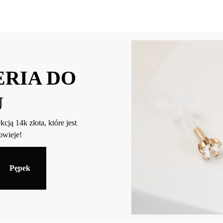
ERIA DO
U
ją 14k złota, które jest
owieje!
Pępek