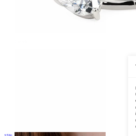
Conch
-15%