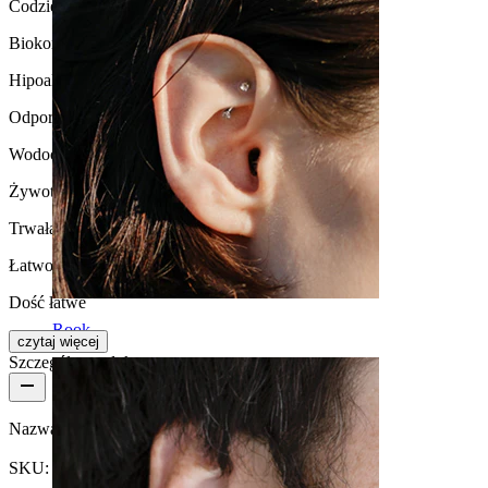
Codzienne użytkowanie
Biokompatybilność
Hipoalergiczna
Odporność na działanie wody
Wodoodporna
Żywotność
Trwała
Łatwość użytkowania
Dość łatwe
Rook
czytaj więcej
Szczegóły produktu
Nazwa:
Banan z kolcami z tytanu
SKU:
Banana-10