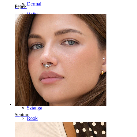
Dermal
Pępek
Helix
Ucho
Septum
14k Złoto
Klipsy
Labret
Język
Nos
Tragus
Sztanga
Septum
Rook
Daith