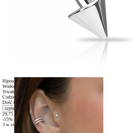
Tragus
Hipoalergiczna
Wodoodporna
Trwała
Codzienne użytkowanie
Dość łatwe
czytaj więcej
29,75 zł
35,00 zł
-15%
3 w cenie 2