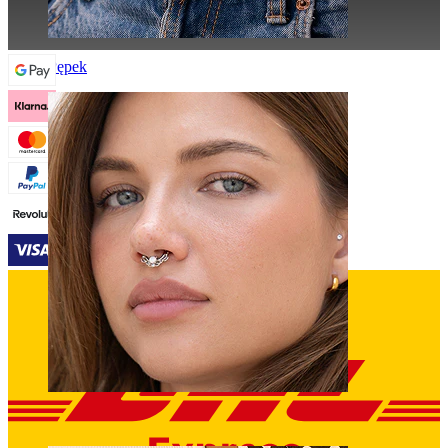
Pępek
Septum