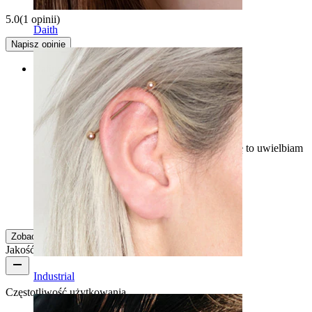
5.0
(1 opinii)
Daith
Napisz opinię
Rating
mega fajne piękne
To jest mega fajne do piercingu brwi, naprawdę to uwielbiam
:D
Crille
Zakup potwierdzony
Przetłumaczone przez AI
Pokaż oryginał
Zobacz więcej
Jakość produktu
Industrial
Częstotliwość użytkowania