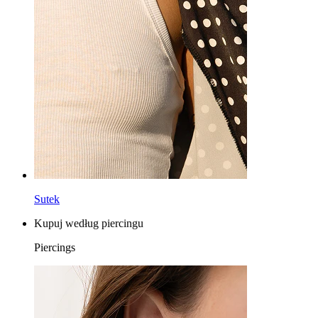
Podkówki
Kółko
Narzędzia
Banan
Płatek ucha
Tytan
Sutek
Kupuj według piercingu
Piercings