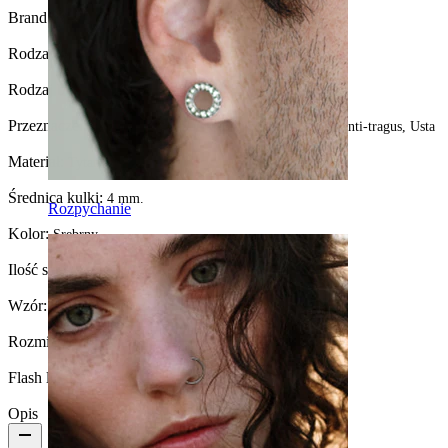
Brand:
Bodymod Premium
Rodzaj zapięcia:
Gwint zewnętrzny
Rodzaj biżuterii:
Sztanga
Przeznaczenie:
Snug, Rook, Sutek, Brew, Daith, Pępek, Anti-tragus, Usta
Materiał:
Tytan
Średnica kulki:
4 mm.
Rozpychanie
Kolor:
Srebrny
Ilość sztuk:
1
Wzór:
Kolec
Rozmiar kulki:
4 mm
Flash label:
3 w cenie 2
Opis