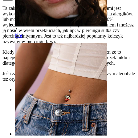
Ta zakrzywiona sztanga zakończona z obu stron kolcami jest
wykonana z tytanu, który jest materiałem polecanym dla alergików,
lub można go nosić w przekłuciach, które nie są w 100%
wyleczone. Biżuteria ta nazywana jest potocznie bananem i możesz
ją nosić w wielu przekłuciach, jak np: w piercingu sutka czy
Nos
piercingu intymnym. Jest to też najbardziej popularny kolczyk
używany w piercingu brwi.
Kiedy wybierasz biżuterię z tytanu, możesz być pewien że to
najlepszy materiał, gdyż jest w 100% wolny od cząsteczek niklu i
dlatego używa się go również w implantach medycznych.
Jeśli zamówisz ten model, otrzymasz nie tylko najlepszy materiał ale
też oryginalny wzór, który ma kolce z obu stron.
Kategorie
Pępek
Usta
Sutek
Industrial