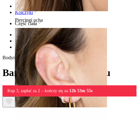
Strona główna
Kolczyki
Piercingi ucha
Część ciała
Usta
Biżuteria do piercingu ust z tytanu
Banan z kolcami z tytanu
Bodymod Premium
Banan z kolcami z tytanu
Kup 3, zapłać za 2 – kończy się za
12h 53m 55s
Płatek ucha