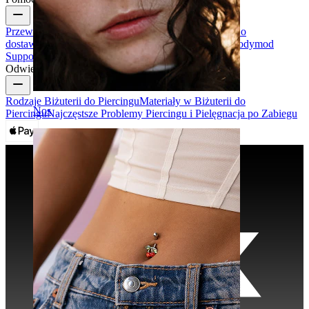
Przewodnik po rozmiarach
Śledź przesyłkę
Informacja o
dostawie
Zwroty & anulowanie
Płatności
Moje konto
Bodymod
Support
Odwiedź
Rodzaje Biżuterii do Piercingu
Materiały w Biżuterii do
Nos
Piercingu
Najczęstsze Problemy Piercingu i Pielęgnacja po Zabiegu