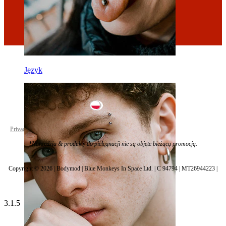
Język
Poland
Privacy policy
Cookie settings
*Narzędzia & produkty do pielęgnacji nie są objęte bieżącą promocją.
Copyright © 2026 | Bodymod | Blue Monkeys In Space Ltd. | C 94794 | MT26944223 |
3.1.5