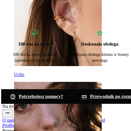
100 dni na zwrot
Doskonała obsługa
100 dni na zwrot szczelnie
Najlepsza obsługa klienta w branży
zamkniętych produktów
piercingu
Ucho
Potrzebujesz pomocy?
Przewodnik po rozm
Na temat Bodymod
O nas
Blog
Ogólne warunki & Zasady
Kontakt
Bodymod
Pro
Bodymod Creators
Opinie o Bodymod
Pomoc & Informacje