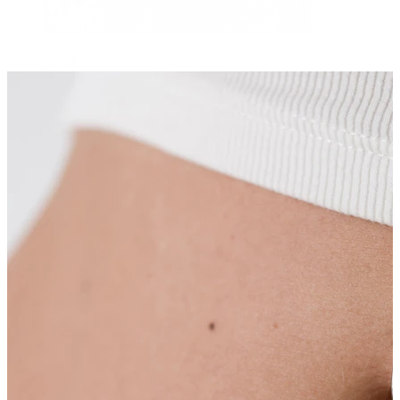
Pępek
Septum