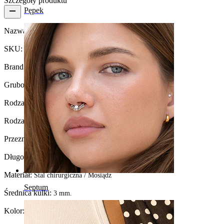
Szczegóły produktu
Pępek
Nazwa:
Banan z oksydowanym nietoperzem
SKU:
Banana-23
Brand:
Bodymod Moments
Grubość gwintu:
1.2 mm
Rodzaj zapięcia:
Gwint zewnętrzny
Rodzaj biżuterii:
Sztanga
Przeznaczenie:
Rook, Brew, Daith
Długość:
8 mm
Materiał:
Stal chirurgiczna / Mosiądz
Septum
Średnica kulki:
3 mm.
Kolor:
Srebrny / Czarny