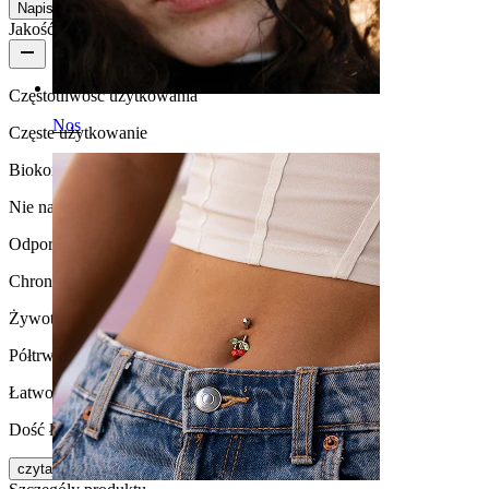
Napisz opinię
Jakość produktu
Częstotliwość użytkowania
Nos
Częste użytkowanie
Biokompatybilność
Nie nadaje się do skóry wrażliwej
Odporność na działanie wody
Chronić przed wodą
Żywotność
Półtrwała
Łatwość użytkowania
Dość łatwe
czytaj więcej