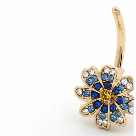
Rozpychanie
14K złota biżuteria
Kupuj tytan