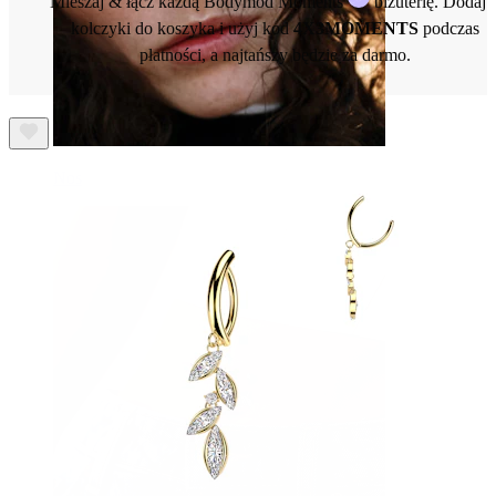
Mieszaj & łącz każdą Bodymod Moments
biżuterię. Dodaj 
kolczyki do koszyka i użyj kod
4X3MOMENTS
podczas
płatności, a najtańszy będzie za darmo.
Nos