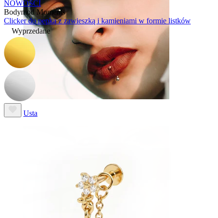
NOWOŚCI
Bodymod Moments
Clicker do pępka z zawieszką i kamieniami w formie listków
Wyprzedane
Usta