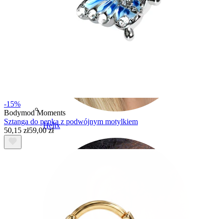
-15%
Bodymod Moments
Sztanga do pępka z podwójnym motylkiem
Helix
50,15 zł
59,00 zł