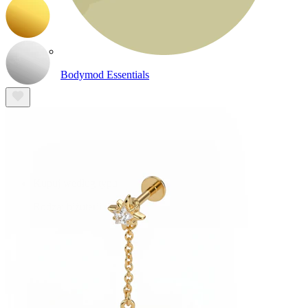
Bodymod Essentials
Kup 4, zapłać za 3
Kupuj według typu
Rodzaj biżuterii