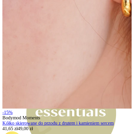
Bodymod Moments
-15%
Bodymod Moments
Kółko skierowane do przodu z drutem i kamieniem sercem
41,65 zł
49,00 zł