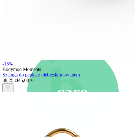
Nowości
Kup 4, zapłać za 3
Kupuj Bodymod Moments
Brands
Brands
-15%
Bodymod Moments
Sztanga do pępka z niebieskim kwiatem
38,25 zł
45,00 zł