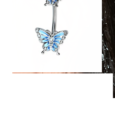
Wodoodporna
Piercingi ucha