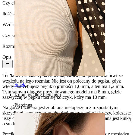
Czy element jest przyklejony?:
Tak
Ilość sztuk:
1
Wzór:
Nietoperz
Czy kolczyk jest powlekany?:
Tak, zawieszka
Rozmiar kulki:
3 mm
Opis
Ten kolczyk-banan polecamy najbardziej do przekłucia brwi ze
względu na jego rozmiar. Nie jest on polecany do pępka, gdyż
Sutek
wtedy potrzebujesz pręcik o grubości 1,6 mm, a ten ma 1,2 mm.
Tym samym długość prezentowanego modelu ma 8 mm, gdzie
Kupuj według piercingu
zazwyczaj w pępku nosi się kolczyk, który ma 10 mm.
Piercings
Na górze biżuteria jest zdobiona nietoperzem z rozpostartymi
skrzydłami, zauważysz w nim drobne szczegóły jak oczy, kolczaste
uszy czy też jamę ustną. Dolna część kolczyka zamykana jest kulką
o średnicy 3 mm.
Pręcik jest wykonany ze stali chirurgicznej, a nietoperz z mosiądzu,