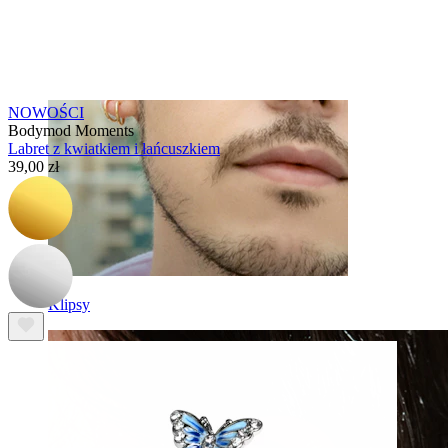
NOWOŚCI
Bodymod Moments
Labret z kwiatkiem i łańcuszkiem
39,00 zł
Klipsy