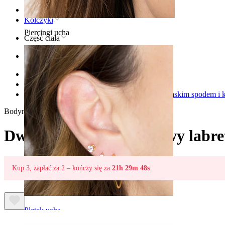
Strona główna
Kolczyki
Piercingi ucha
Część ciała
Ucho
Helix
Kolczyk tytanowy do piercingu helix
Dwustronny, bezgwintowy labret z tytanu z płaskim spodem i
Bodymod Trend
Dwustronny, bezgwintowy labre
Kup 3, zapłać za 2 – kończy się za
21h 29m 48s
Płatek ucha