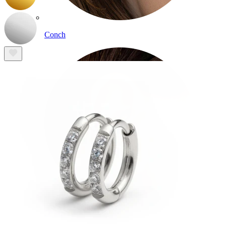
Conch
Daith