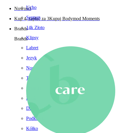
Ucho
Nowości
Septum
Kup 4, zapłać za 3
Kupuj Bodymod Moments
14k Złoto
Brands
Klipsy
Brands
Labret
Język
Nos
Tragus
Sztanga
Rook
Daith
Podkówki
Kółko