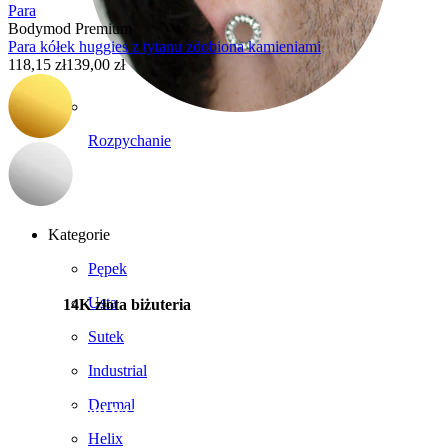
Para
Bodymod Premium
Para kółek huggies z tytanu zdobiona kamieniami
118,15 zł
139,00 zł
Rozpychanie
Kategorie
Pępek
Usta
14K złota biżuteria
Sutek
Industrial
Dermal
Kupuj tytan
Helix