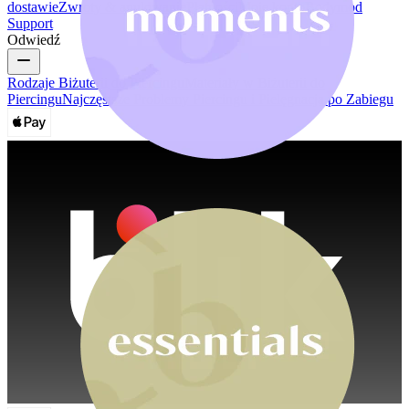
dostawie
Zwroty & anulowanie
Płatności
Moje konto
Bodymod
Support
Odwiedź
Rodzaje Biżuterii do Piercingu
Materiały w Biżuterii do
Piercingu
Najczęstsze Problemy Piercingu i Pielęgnacja po Zabiegu
Bodymod Moments