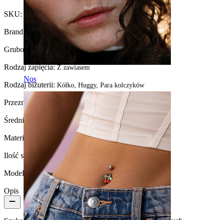
SKU:
Ring-244
Brand:
Bodymod Trend
Grubość gwintu:
1 mm
Rodzaj zapięcia:
Z zawiasem
Nos
Rodzaj biżuterii:
Kółko, Huggy, Para kolczyków
Przeznaczenie:
Płatek ucha
Średnica:
12 mm
Materiał:
Stal chirurgiczna
Ilość sztuk:
2
Model:
Luźne dopasowanie
Opis