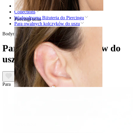
Strona główna
Collections
Wodoodporna Biżuteria do Piercingu
Piercingi ucha
Para owalnych kolczyków do uszu
Bodymod Trend
Para owalnych kolczyków do
uszu
Para
Płatek ucha