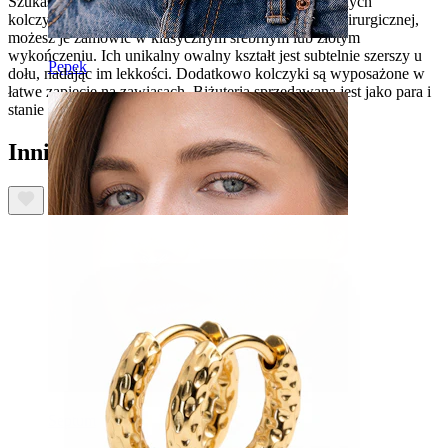
Szukasz obręczy z charakterem? Poznaj tę parę owalnych
kolczyków do uszu. Wykonane z wytrzymałej stali chirurgicznej,
możesz je zamówić w klasycznym srebrnym lub złotym
wykończeniu. Ich unikalny owalny kształt jest subtelnie szerszy u
Pępek
dołu, nadając im lekkości. Dodatkowo kolczyki są wyposażone w
łatwe zapięcie na zawiasach. Biżuteria sprzedawana jest jako para i
stanie się świetnym dodatkiem w Twojej kolekcji.
Inni również kupili
Septum