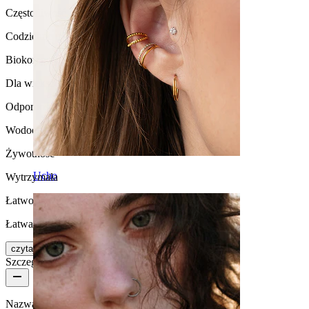
Częstotliwość użytkowania
Codzienne użytkowanie
Biokompatybilność
Dla większości rodzajów skóry
Odporność na działanie wody
Wodoodporna
Żywotność
Ucho
Wytrzymała
Łatwość użytkowania
Łatwa w obsłudze
czytaj więcej
Szczegóły produktu
Nazwa:
Para owalnych kolczyków do uszu