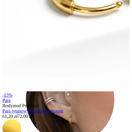
Tragus
-15%
Para
Bodymod Premium
Para tytanowych obręczy huggie
61,20 zł
72,00 zł