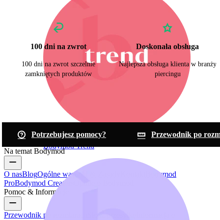
100 dni na zwrot
Doskonała obsługa
100 dni na zwrot szczelnie
Najlepsza obsługa klienta w branży
zamkniętych produktów
piercingu
Potrzebujesz pomocy?
Przewodnik po rozm
Bodymod Trend
Na temat Bodymod
O nas
Blog
Ogólne warunki & Zasady
Kontakt
Bodymod
Pro
Bodymod Creators
Opinie o Bodymod
Pomoc & Informacje
Przewodnik po rozmiarach
Śledź przesyłkę
Informacja o