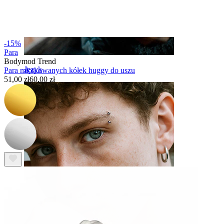
-15%
Para
Bodymod Trend
Język
Para młotkowanych kółek huggy do uszu
51,00 zł
60,00 zł