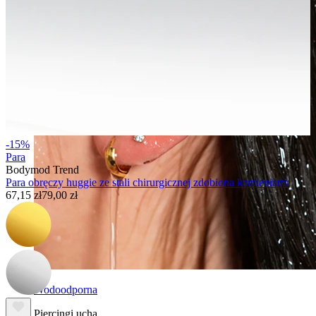
-15%
Para
Bodymod Trend
Para obręczy huggie ze stali chirurgicznej zdobiona kamieniami
67,15 zł
79,00 zł
Wodoodporna
Piercingi ucha