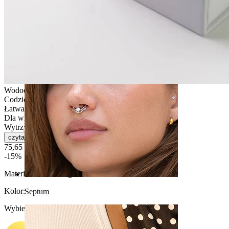
Pępek
Wodoodporna
Codzienne użytkowanie
Łatwa w obsłudze
Dla większości rodzajów skóry
Wytrzymała
czytaj więcej
75,65 zł
89,00 zł
-15%
Materiał:
Stal chirurgiczna
Kolor
:
Septum
Wybierz Kolor