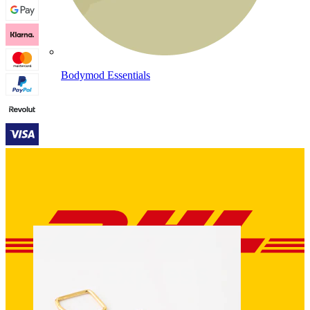
Bodymod Essentials
Kup 4, zapłać za 3
Kupuj według typu
Rodzaj biżuterii