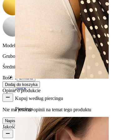
Model:
Luźne dopasowanie
Grubość gwintu:
1 mm
Średnica:
12 mm
Ilość: 1
Zmiana
Dodaj do koszyka
Sutek
Opinie o produkcie
Kupuj według piercingu
Piercings
Nie ma jeszcze opinii na temat tego produktu
Napisz opinię
Jakość produktu