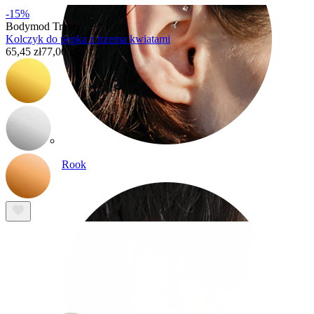
-15%
Bodymod Trend
Kolczyk do pępka z trzema kwiatami
65,45 zł
77,00 zł
Rook