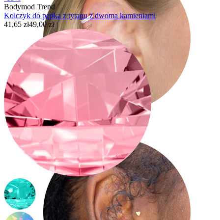
Bodymod Trend
Kolczyk do pępka z tytanu z dwoma kamieniami
41,65 zł
49,00 zł
Helix