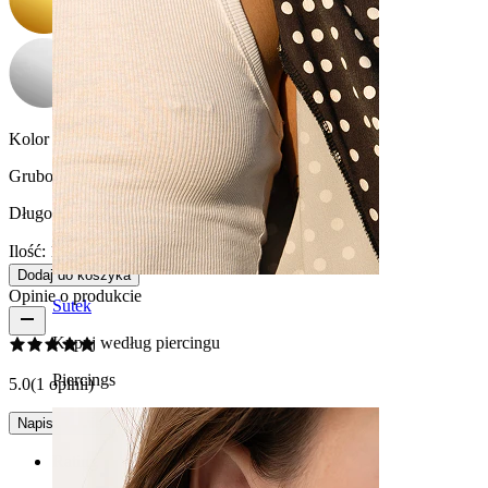
Kolor kamienia:
Przezroczysty
Grubość gwintu:
1.6 mm
Długość:
10 mm
Ilość: 1
Zmiana
Dodaj do koszyka
Opinie o produkcie
Sutek
Kupuj według piercingu
Piercings
5.0
(1 opinii)
Napisz opinię
Rating