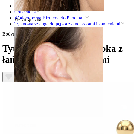
Strona główna
Collections
Wodoodporna Biżuteria do Piercingu
Piercingi ucha
Tytanowa sztanga do pępka z łańcuszkami i kamieniami
Bodymod Premium
Tytanowa sztanga do pępka z
łańcuszkami i kamieniami
Płatek ucha