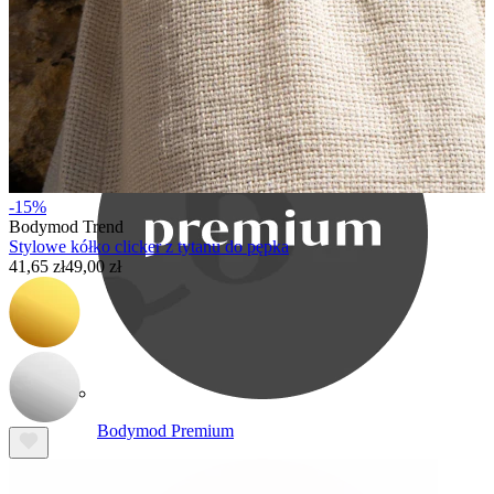
Bodymod Care
-15%
Bodymod Trend
Stylowe kółko clicker z tytanu do pępka
41,65 zł
49,00 zł
Bodymod Premium