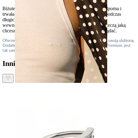
Biżuteria wykonana z tytanu (hipoalergiczna, wodoodporna i
trwała), wytrzymała na tyle, aby towarzyszyć Tobie podczas
długich nocy i odważnych stylizacji. Dzięki gwintowi
wewnętrznemu, jest wygodna i stylowa, bo ostatnią rzeczą jaką
chcesz jest dramat, gdy po prostu chcesz dobrze wyglądać.
Oferowana w
złotej
lub
srebrnej
wersji, więc możesz wybrać swoją ulubioną.
Dodatkowo, dzięki bezszwowemu dopasowaniu z
Bodymod Premium
, jest
tak samo wygodna, jak wygląda.
Inni również kupili
Sutek