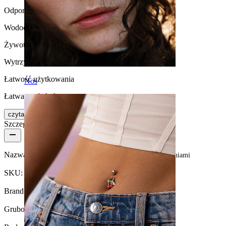
Odporność na działanie wody
Wodoodporna
Żywotność
Wytrzymała
Łatwość użytkowania
Nos
Łatwa w obsłudze
czytaj więcej
Szczegóły produktu
Nazwa:
Tytanowa sztanga do pępka z łańcuszkami i kamieniami
SKU:
Belly-564
Brand:
Bodymod Premium
Grubość gwintu:
1.6 mm