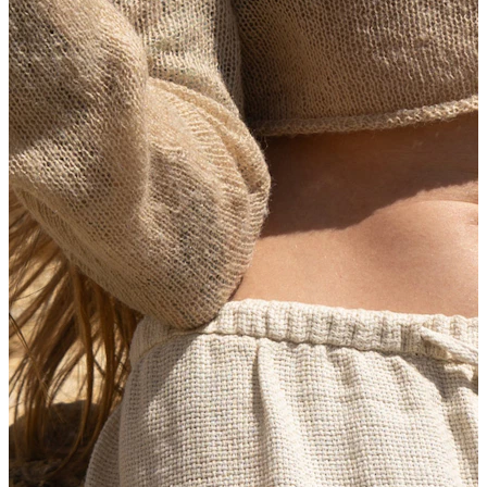
Nowości
Kup 4, zapłać za 3
Kupuj Bodymod Moments
Brands
Brands