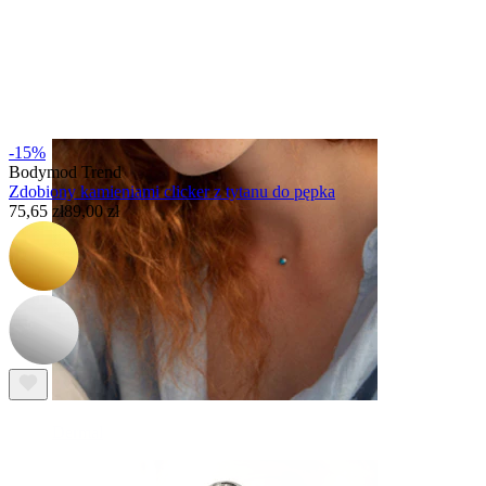
Brew
-15%
Bodymod Trend
Zdobiony kamieniami clicker z tytanu do pępka
75,65 zł
89,00 zł
Dermal