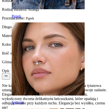
Rodzaj zapięcia:
Gwint wewnętrzny
Rodzaj biżuterii:
Sztanga
Pępek
Przeznaczenie:
Pępek
Długość:
10 mm
Materiał:
Tytan
Kolor kamienia:
Przezroczysty
Ilość sztuk:
1
Górna kulka:
5 mm
Opis
Nie każda biżuteria do pępka przyciągnie wzrok, ale ta tytanowa
sztanga z łańcuszkami i kamieniami doskonale spełni swoje zadanie.
Elegancki kolczyk z tytanu z błyszczącymi kamieniami,
wykończony dwoma delikatnymi łańcuszkami, które opadają i
Septum
odbijają światło przy każdym ruchu. Elegancja bez wysiłku, czemu
nie!