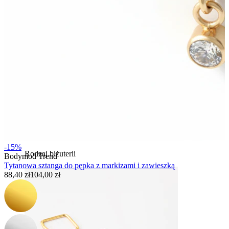
Bodymod Essentials
Kup 4, zapłać za 3
Kupuj według typu
-15%
Rodzaj biżuterii
Bodymod Trend
Tytanowa sztanga do pępka z markizami i zawieszką
88,40 zł
104,00 zł