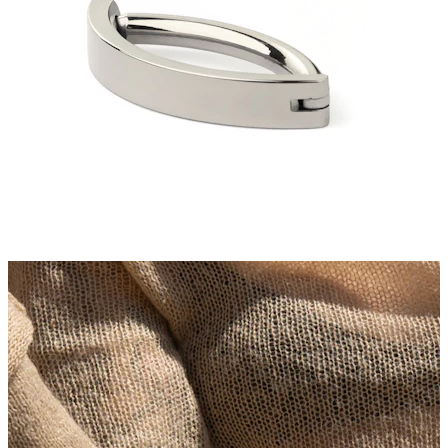
Rozpychanie
14K złota biżuteria
Kupuj tytan