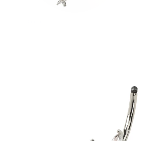
Conch
Daith