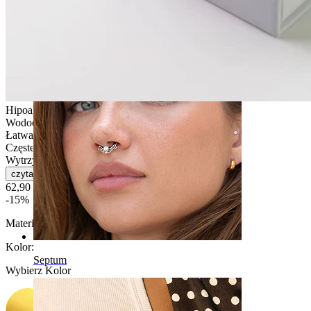
Pępek
Hipoalergiczna
Wodoodporna
Łatwa w obsłudze
Częste użytkowanie
Wytrzymała
czytaj więcej
62,90 zł
74,00 zł
-15%
Materiał:
Tytan
Kolor
:
Septum
Wybierz Kolor