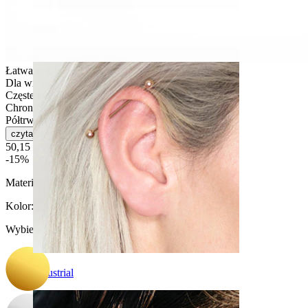
Daith
Łatwa w obsłudze
Dla większości rodzajów skóry
Częste użytkowanie
Chronić przed wodą
Półtrwała
czytaj więcej
50,15 zł
59,00 zł
-15%
Materiał:
Stal chirurgiczna / Mosiądz
Kolor
:
Wybierz Kolor
Industrial