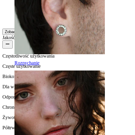
OK
Kaitlin
Zakup potwierdzony
Zobacz więcej
Jakość produktu
Częstotliwość użytkowania
Rozpychanie
Częste użytkowanie
Biokompatybilność
Dla większości rodzajów skóry
Odporność na działanie wody
Chronić przed wodą
Żywotność
Półtrwała