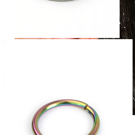
Wodoodporna
Piercingi ucha