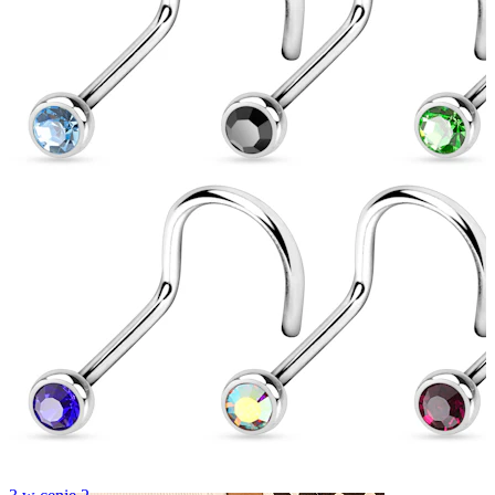
Pępek
Septum