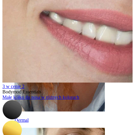
Brew
3 w cenie 2
Bodymod Essentials
Małe kółko do nosa w różnych kolorach
Dermal