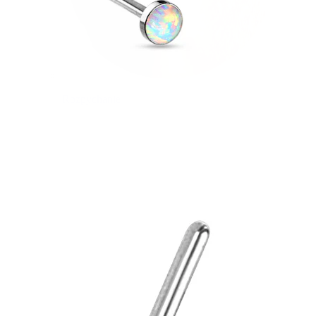
Rozpychanie
14K złota biżuteria
Kupuj tytan