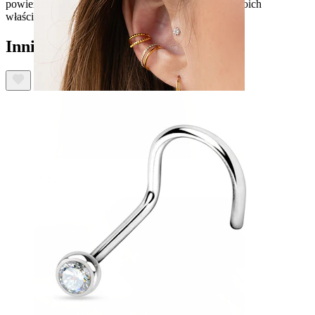
powierzchnia nie odbarwia się, a materiał nie traci swoich
właściwości nawet po dłuższym czasie.
Inni również kupili
Ucho