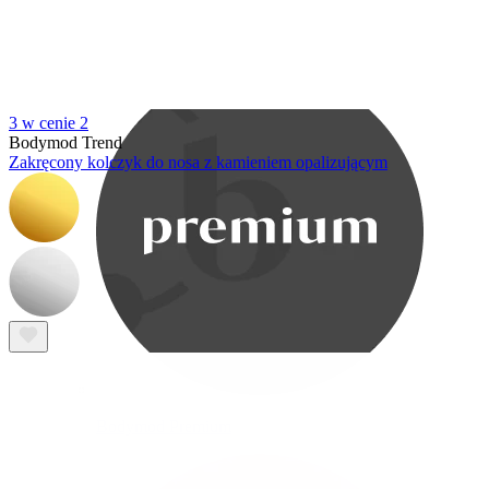
Bodymod Care
3 w cenie 2
Bodymod Trend
Zakręcony kolczyk do nosa z kamieniem opalizującym
Bodymod Premium