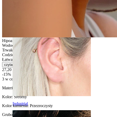
Daith
Hipoalergiczna
Wodoodporna
Trwała
Codzienne użytkowanie
Łatwa w obsłudze
czytaj więcej
27,20 zł
32,00 zł
-15%
3 w cenie 2
Materiał:
Tytan
Kolor:
Srebrny
Industrial
Kolor kamienia:
Przezroczysty
Grubość gwintu
: