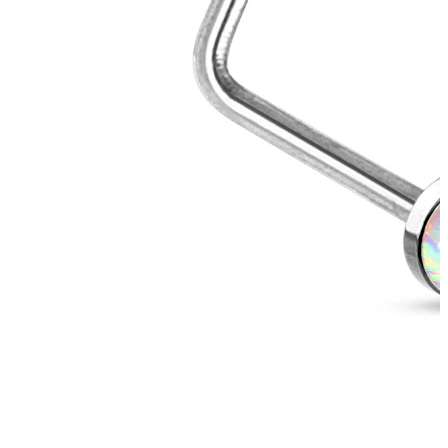
Nowości
Kup 4, zapłać za 3
Kupuj Bodymod Moments
Brands
Brands