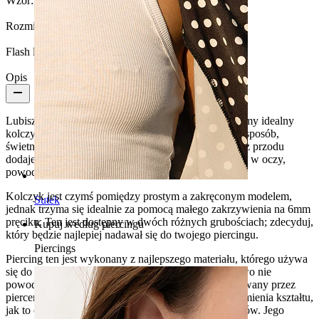
Wzór:
Prosty
Rozmiar kulki:
2 mm
Flash label:
3 w cenie 2
Opis
Lubisz prostą, klasyczną biżuterię? W takim razie mamy idealny
kolczyk dla ciebie. Zaprojektowany w bardzo prosty sposób,
świetnie nadaje się na każdą okazję. Mały kryształek z przodu
dodaje klasy i elegancji, ale jednocześnie nie rzuca się w oczy,
powodując, że kolczyk jest wyjątkowo dyskretny.
Kolczyk jest czymś pomiędzy prostym a zakręconym modelem,
Sutek
jednak trzyma się idealnie za pomocą małego zakrzywienia na 6mm
pręciku. Ten jest dostępny w dwóch różnych grubościach; zdecyduj,
Kupuj według piercingu
który będzie najlepiej nadawał się do twojego piercingu.
Piercings
Piercing ten jest wykonany z najlepszego materiału, którego używa
się do wykonywania kolczyków - tytanu. To tworzywo nie
powoduje żadnych alergii, dlatego też jest często używany przez
piercerów. Jest też bardzo twarde, dzięki czemu nie zmienia kształtu,
jak to czasem dzieje się w przypadku innych materiałów. Jego