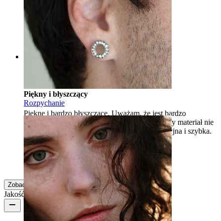
Kup
Enikő
Zakup potwierdzony
Przetłumaczone przez AI
Pokaż oryginał
Rating
Piękny i błyszczący
Rozpychanie
Piękne i bardzo błyszczące. Uważam, że jest bardzo
finezyjne. Właśnie dotarło, więc zobaczymy, czy materiał nie
spowoduje podrażnienia. Wysyłka była precyzyjna i szybka.
Daniela
Zakup potwierdzony
Przetłumaczone przez AI
Pokaż oryginał
Zobacz więcej
Jakość produktu