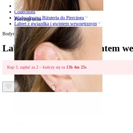
Strona główna
Collections
Wodoodporna Biżuteria do Piercingu
Piercingi ucha
Labret z gwiazdką i gwintem wewnętrznym
Bodymod Essentials
Labret z gwiazdką i gwintem 
Kup 3, zapłać za 2 – kończy się za
13h 4m 25s
Płatek ucha