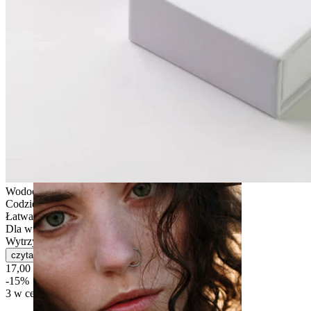
Rozpychanie
Wodoodporna
Codzienne użytkowanie
Łatwa w obsłudze
Dla większości rodzajów skóry
Wytrzymała
czytaj więcej
17,00 zł
20,00 zł
-15%
3 w cenie 2