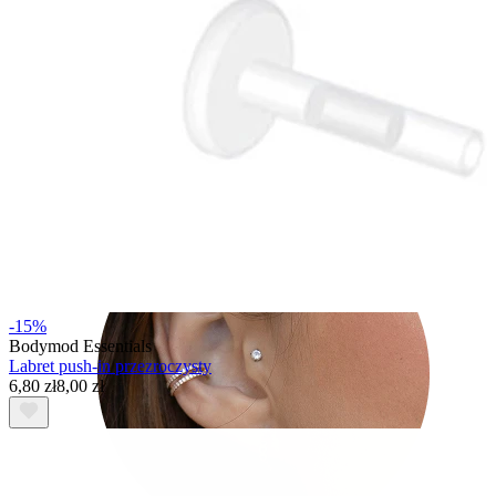
Tragus
-15%
Bodymod Essentials
Labret push-in przezroczysty
6,80 zł
8,00 zł