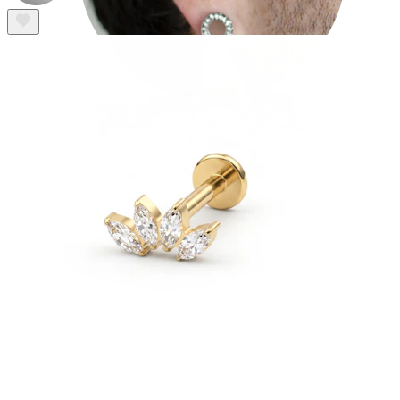
Rozpychanie
14K złota biżuteria
Kupuj tytan