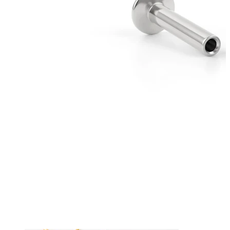
Bodymod Essentials
Kup 4, zapłać za 3
Kupuj według typu
Rodzaj biżuterii