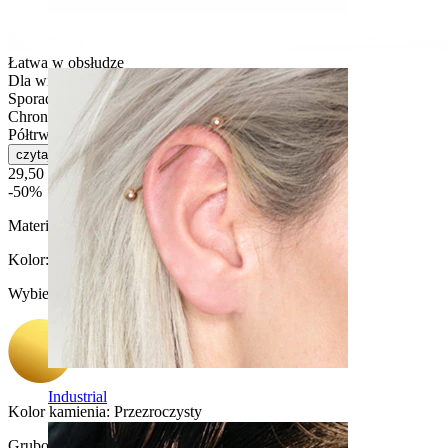
Daith
Łatwa w obsłudze
Dla większości rodzajów skóry
Sporadyczne użytkowanie
Chronić przed wodą
Półtrwała
czytaj więcej
29,50 zł
59,00 zł
-50%
Materiał:
Stal chirurgiczna / Mosiądz
Kolor
:
Wybierz Kolor
Industrial
Kolor kamienia:
Przezroczysty
Grubość gwintu:
1 mm