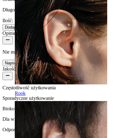
Długość:
6 mm
Ilość: 1
Zmiana
Dodaj do koszyka
Opinie o produkcie
Nie ma jeszcze opinii na temat tego produktu
Napisz opinię
Jakość produktu
Częstotliwość użytkowania
Rook
Sporadyczne użytkowanie
Biokompatybilność
Dla większości rodzajów skóry
Odporność na działanie wody