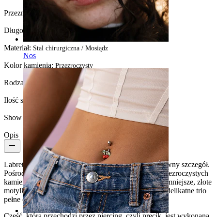
Przeznaczenie:
Tragus, Płatek ucha, Helix, Conch
Długość:
6 mm
Materiał:
Stal chirurgiczna / Mosiądz
Nos
Kolor kamienia:
Przezroczysty
Rodzaj kamienia:
Cyrkonia sześcienna
Ilość sztuk:
1
Show pair option:
Tak
Opis
Labret z trzema motylkami to przede wszystkim zabawny szczegół.
Pośrodku znajduje się większy motyl wykonany z przezroczystych
kamieni osadzonych w pazurkach, podczas gdy dwa mniejsze, złote
motylki są umieszczone po dwóch stronach, tworząc delikatne trio
pełne charakteru.
Część, która przechodzi przez piercing, czyli pręcik, jest wykonana