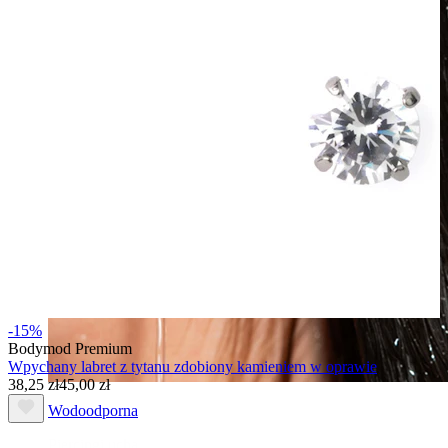
-15%
Bodymod Premium
Wpychany labret z tytanu zdobiony kamieniem w oprawie
38,25 zł
45,00 zł
Wodoodporna
Piercingi ucha