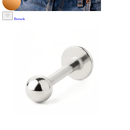
Pępek
Septum