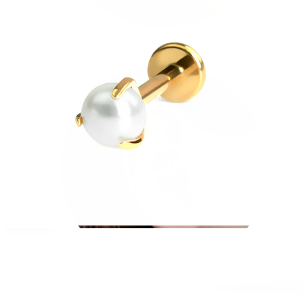
Conch
Daith