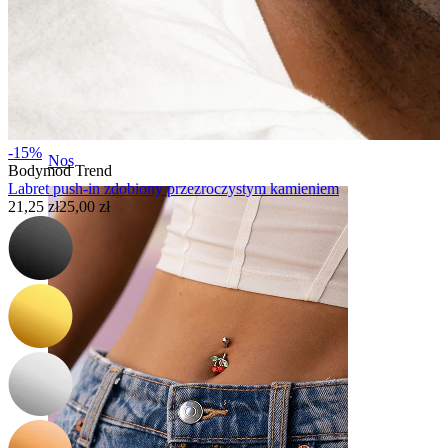
-15%
Nos
Bodymod Trend
Labret push-in zdobiony przezroczystym kamieniem
21,25 zł
25,00 zł