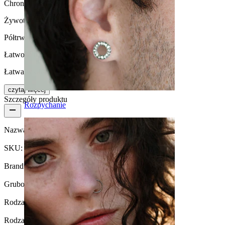
Chronić przed wodą
Żywotność
Półtrwała
Łatwość użytkowania
Łatwa w obsłudze
czytaj więcej
Szczegóły produktu
Rozpychanie
Nazwa:
Labret z trzema motylkami
SKU:
Labret-223
Brand:
Bodymod Moments
Grubość gwintu:
1 mm
Rodzaj zapięcia:
Gwint wewnętrzny
Rodzaj biżuterii:
Labret