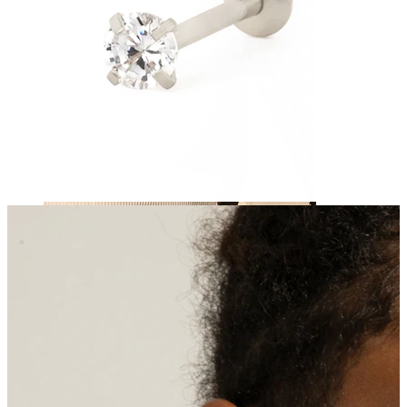
Sutek
Kupuj według piercingu
Piercings