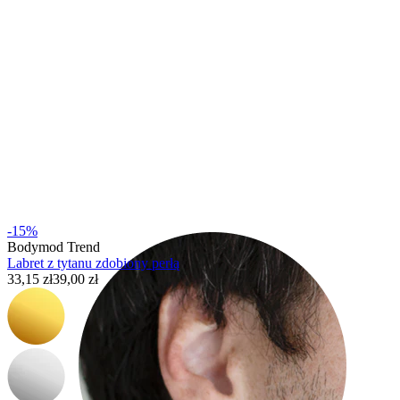
Rook
-15%
Bodymod Trend
Labret z tytanu zdobiony perłą
33,15 zł
39,00 zł