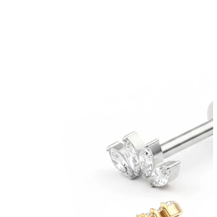
Nowości
Kup 4, zapłać za 3
Kupuj Bodymod Moments
Brands
Brands