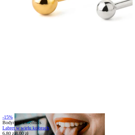
Usta
-15%
Bodymod Essentials
Labret w wielu kolorach
6,80 zł
8,00 zł