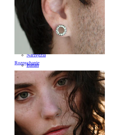
Sztanga
Rook
Daith
Podkówki
Kółko
Narzędzia
Rozpychanie
Banan
Płatek ucha
Tytan