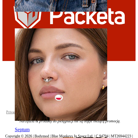
Pępek
Poland
Privacy policy
Cookie settings
*Narzędzia & produkty do pielęgnacji nie są objęte bieżącą promocją.
Septum
Copyright © 2026 | Bodymod | Blue Monkeys In Space Ltd. | C 94794 | MT26944223 |