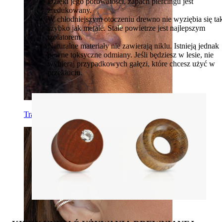
Dzięki jego porowatości, zapach piercingu jest
zredukowany.
W chłodniejszym otoczeniu drewno nie wyziębia się ta
szybko jak metale. Stałe powietrze jest najlepszym
izolatorem.
Naturalne materiały nie zawierają niklu. Istnieją jednak
pewne toksyczne odmiany. Jeśli będziesz w lesie, nie
wybieraj przypadkowych gałęzi, które chcesz użyć w
przekłuciu.
Tragus