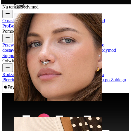
Pępek
Na temat Bodymod
O nas
Blog
Ogólne warunki & Zasady
Kontakt
Bodymod
Pro
Bodymod Creators
Opinie o Bodymod
Pomoc & Informacje
Przewodnik po rozmiarach
Śledź przesyłkę
Informacja o
dostawie
Zwroty & anulowanie
Płatności
Moje konto
Bodymod
Support
Odwiedź
Rodzaje Biżuterii do Piercingu
Materiały w Biżuterii do
Piercingu
Najczęstsze Problemy Piercingu i Pielęgnacja po Zabiegu
Septum