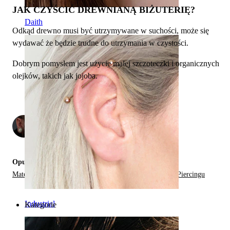
JAK CZYŚCIĆ DREWNIANĄ BIŻUTERIĘ?
Daith
Odkąd drewno musi być utrzymywane w suchości, może się
wydawać że będzie trudne do utrzymania w czystości.
Dobrym pomysłem jest użycie małej szczoteczki i organicznych
olejków, takich jak jojoba.
przez
2
Opublikowano:
Materiały w Biżuterii do Piercingu,
Rodzaje Biżuterii do Piercingu
Industrial
Kategorie
Pępek