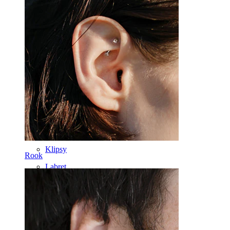
Usta
Sutek
Industrial
Dermal
Helix
Ucho
Septum
14k Złoto
Klipsy
Rook
Labret
Język
Nos
Tragus