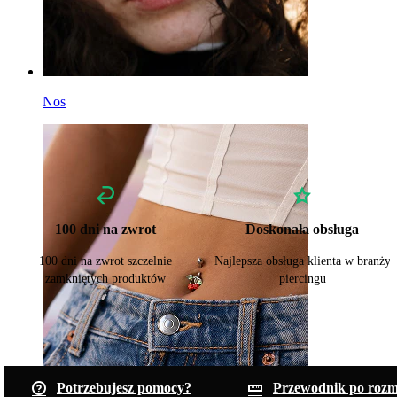
Nos
100 dni na zwrot
Doskonała obsługa
100 dni na zwrot szczelnie
Najlepsza obsługa klienta w branży
zamkniętych produktów
piercingu
Potrzebujesz pomocy?
Przewodnik po rozm