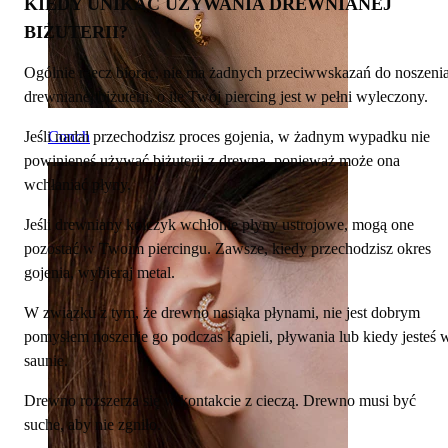
KIEDY UNIKAĆ UŻYWANIA DREWNIANEJ
BIŻUTERII?
Ogólnie rzecz biorąc, nie ma żadnych przeciwwskazań do noszeni
drewnianej biżuterii, o ile Twój piercing jest w pełni wyleczony.
Jeśli nadal przechodzisz proces gojenia, w żadnym wypadku nie
Conch
powinieneś używać biżuterii z drewna, ponieważ może ona
wchłaniać płyny.
Jeśli drewniany kolczyk wchłonie płyny ustrojowe, mogą one
pozostać w Twoim piercingu. Zawsze, kiedy przechodzisz okres
gojenia, wybieraj metal.
W związku z tym, że drewno nasiąka płynami, nie jest dobrym
pomysłem noszenie go podczas kąpieli, pływania lub kiedy jesteś 
saunie.
Drewno rozszerza się w kontakcie z cieczą. Drewno musi być
suche, aby nie zgniło.