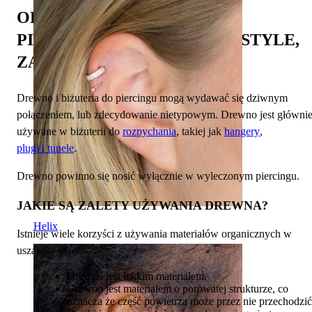
OBSZERNY PORADNIK PO
PIERCINGACH Z DREWNA: STYLE,
ZALETY I KONSERWACJA
Drewno i biżuteria do piercingu mogą wydawać się dziwnym
połączeniem, lub zdecydowanie nietypowym. Drewno jest główni
używane w biżuterii do
rozpychania
, takiej jak
hangery
,
plugi i tunele
.
Drewno powinno się nosić wyłącznie w wyleczonym piercingu.
JAKIE SĄ ZALETY UŻYWANIA DREWNA?
Helix
Istnieje wiele korzyści z używania materiałów organicznych w
uszach.
Drewno jest lekkim materiałem.
Drewno jest materiałem o porowatej strukturze, co
oznacza że część powietrza może przez nie przechodzić