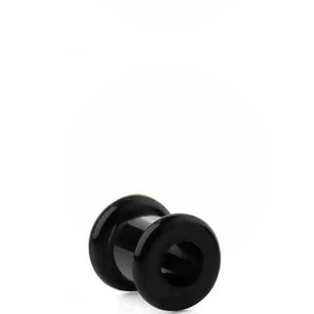
Conch
Daith