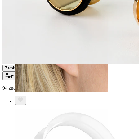
Zamknij
Filtry
94 znalezionych produktów
Helix