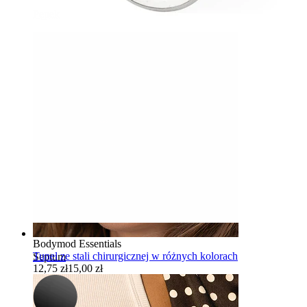
Pępek
-15%
Bodymod Essentials
Tunel ze stali chirurgicznej w różnych kolorach
Septum
12,75 zł
15,00 zł