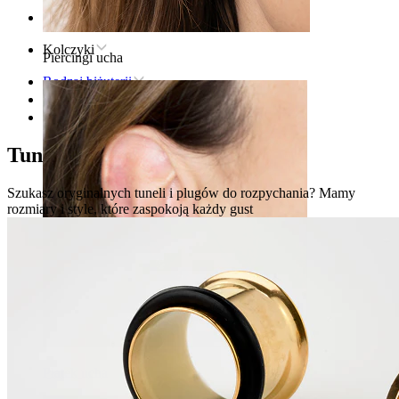
Strona główna
Kolczyki
Piercingi ucha
Rodzaj biżuterii
Rozpychanie
Plugi & Tunele
Tunele i Plugi
Szukasz oryginalnych tuneli i plugów do rozpychania? Mamy
rozmiary i style, które zaspokoją każdy gust
Płatek ucha