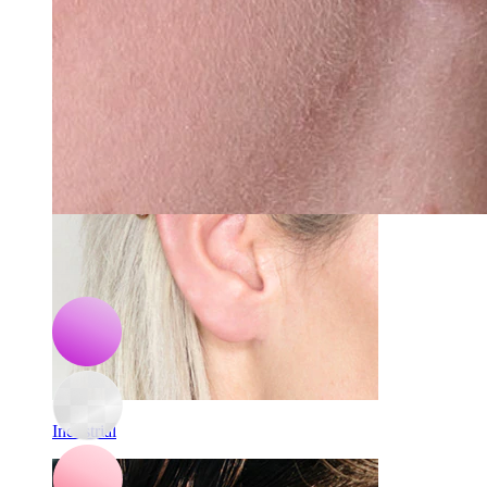
Daith
-15%
Bodymod Essentials
Ultracienki tunel z silikonu
10,20 zł
12,00 zł
Industrial