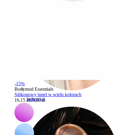
-15%
Bodymod Essentials
Silikonowy tunel w wielu kolorach
Industrial
16,15 zł
19,00 zł