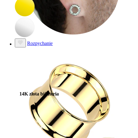
Rozpychanie
14K złota biżuteria
Kupuj tytan