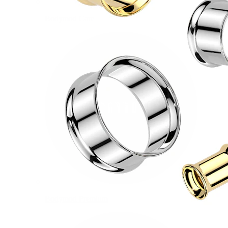
Bodymod Care
Bodymod Premium