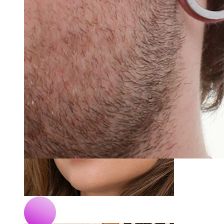
Pępek
-15%
Bodymod Essentials
Wykręcany tunel ze stali chirurgicznej
21,25 zł
25,00 zł
Septum