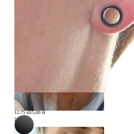
Brew
-15%
Bodymod Essentials
Tunel ze stali chirurgicznej z o-ringiem
12,75 zł
15,00 zł
Dermal