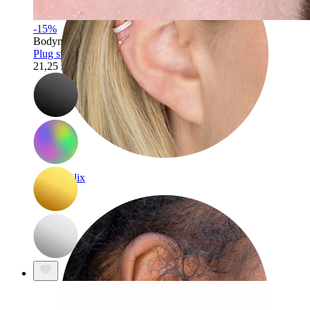
-15%
Bodymod Essentials
Plug startowy w różnych rozmiarach
21,25 zł
25,00 zł
Helix