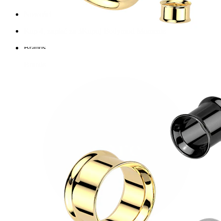
Nowości
Kup 4, zapłać za 3
Kupuj Bodymod Moments
Brands
Brands