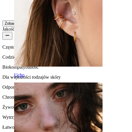
Zdecydowanie polecam :D
Sara
Zakup potwierdzony
Zobacz więcej
Jakość produktu
Częstotliwość użytkowania
Codzienne użytkowanie
Biokompatybilność
Ucho
Dla większości rodzajów skóry
Odporność na działanie wody
Chronić przed wodą
Żywotność
Wytrzymała
Łatwość użytkowania