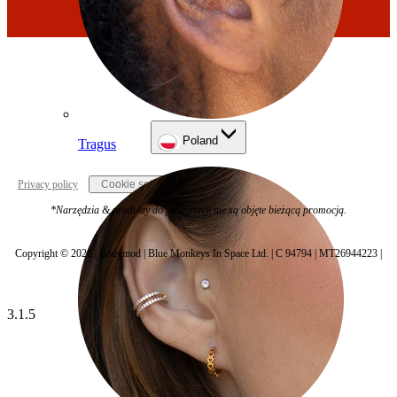
Poland
Tragus
Privacy policy
Cookie settings
*Narzędzia & produkty do pielęgnacji nie są objęte bieżącą promocją.
Copyright © 2026 | Bodymod | Blue Monkeys In Space Ltd. | C 94794 | MT26944223 |
3.1.5