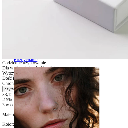
Rozpychanie
Codzienne użytkowanie
Dla większości rodzajów skóry
Wytrzymała
Dość łatwe
Chronić przed wodą
czytaj więcej
33,15 zł
39,00 zł
-15%
3 w cenie 2
Materiał:
Stal chirurgiczna
Kolor
: