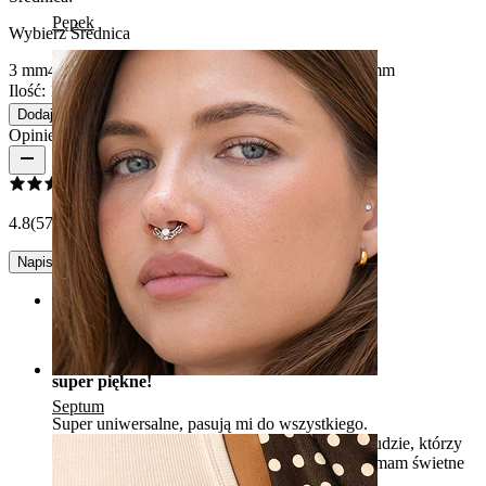
Pępek
Wybierz Średnica
3 mm
4 mm
5 mm
6 mm
8 mm
10 mm
12 mm
14 mm
16 mm
Ilość: 1
Zmiana
Dodaj do koszyka
Opinie o produkcie
4.8
(57 opinii)
Napisz opinię
Rating
super piękne!
Septum
Super uniwersalne, pasują mi do wszystkiego.
NIewiarygodnie się cieszę, że je mam. Nawet ludzie, którzy
nie są za tunelami zaczepiają mnie i mówią, że mam świetne
tunele :D bardzo dobra jakosc!