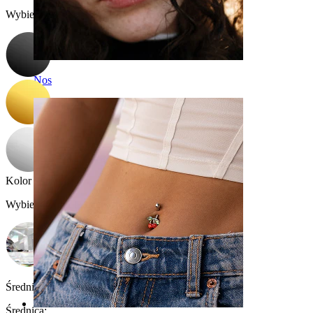
Wybierz Kolor
Nos
Kolor kamienia
:
Wybierz Kolor kamienia
Średnica rozpychacza:
4 mm.
Średnica
: