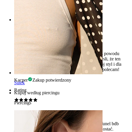
Maria
Zakup potwierdzony
Rating
Ładne tundele z gwintem
Super tunele bling bling. Łatwe do zakładania z powodu
gwintu z tyłu. Wiele z was prawdopodobnie mysli, że ten
tunel jest mega kobiecy - pieprzyć to! Mam swój styl i dla
mnie wszystko jest dozwolone. Zdecydowanie polecam!
Kacper
Zakup potwierdzony
Sutek
Rating
Kupuj według piercingu
Piercings
piękne!
Moje nowe tunele - są piękne! Mam te 5 mm. Tunel bdb
jakości, wygląda świetnie i łatwo się do niego dostać.