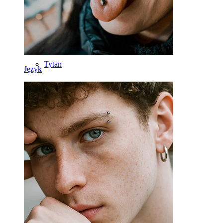
Narzędzia
Banan
Płatek ucha
Tytan
Język