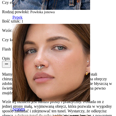
Czy element jest przyklejony?:
Tak
Rodzaj powłoki:
Powłoka jonowa
Pępek
Ilość sztuk:
1
Wzór:
Wysadzany kamieniem
Czy kolczyk jest powlekany?:
Tak, w całości
Flash label:
3 w cenie 2
Opis
Mamy dla Ciebie super klasyczny tunel wykonany ze stali
chirurgicznej i dostępny w wielu kolorach. Jedna strona obręczy
zdobiona jest malutkimi kryształkami, które przepięknie błyszczą w
świetle. Tunel ten jest dostępny w wielu rozmiarach i na pewno
znajdziesz ulubiony.
Wzór tej biżuterii jest bardzo prosty i praktyczny. Posiada on z
jednej strony małą, wyjmowaną obręcz, która pozwala w wygodny
Septum
sposób zakładać i zdejmować ten tunel. Wystarczy, że odkręcisz
obręcz, włożysz tunel do ucha i później go przykręcisz z powrotem.