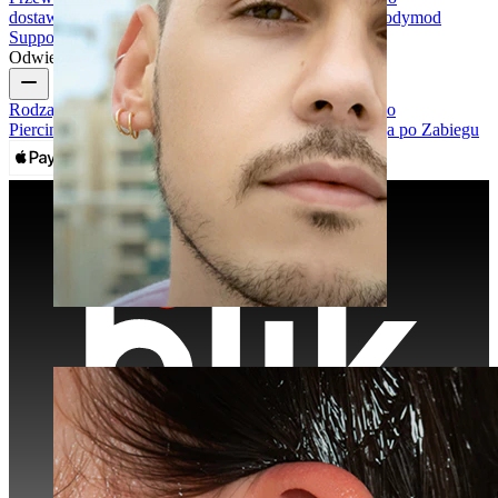
dostawie
Zwroty & anulowanie
Płatności
Moje konto
Bodymod
Support
Odwiedź
Rodzaje Biżuterii do Piercingu
Materiały w Biżuterii do
Piercingu
Najczęstsze Problemy Piercingu i Pielęgnacja po Zabiegu
Klipsy