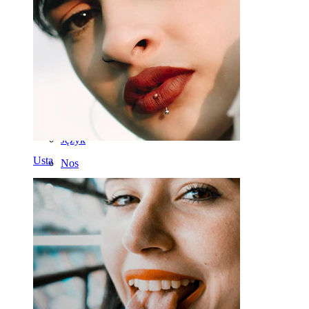
Ucho
Septum
14k Złoto
Klipsy
Labret
Język
Usta
Nos
Tragus
Sztanga
Rook
Daith
Podkówki
Kółko