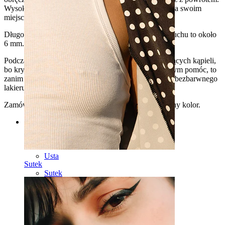
Wysoka krawędź zapewnia, że pozostaje on zawsze na swoim
miejscu.
Długość tunelu to 10 mm, a część, która pozostaje w uchu to około
6 mm.
Podczas jego noszenia nie radzimy brać długich i gorących kąpieli,
bo kryształki mogą wypaść. Mały tip, który może w tym pomóc, to
zanim zaczniesz go nosić, pomaluj kamienie warstwą bezbarwnego
lakieru do paznokci.
Zamów go już teraz, wystarczy że wybierzesz ulubiony kolor.
Kategorie
Pępek
Usta
Sutek
Sutek
Industrial
Dermal
Helix