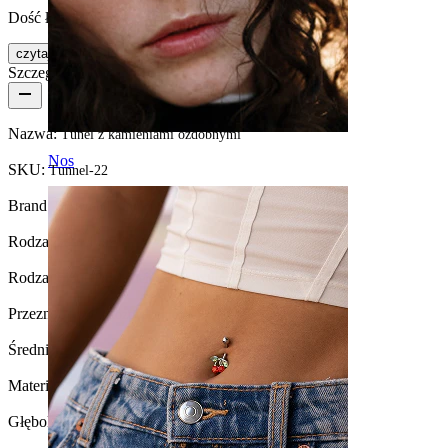
Dość łatwe
czytaj więcej
Szczegóły produktu
Nazwa:
Tunel z kamieniami ozdobnymi
Nos
SKU:
Tunnel-22
Brand:
Bodymod Moments
Rodzaj zapięcia:
Gwint zewnętrzny
Rodzaj biżuterii:
Tunel, Okrągły tunel
Przeznaczenie:
Rozpychanie
Średnica rozpychacza:
4 mm.
Materiał:
Stal chirurgiczna
Głębokość:
10 mm