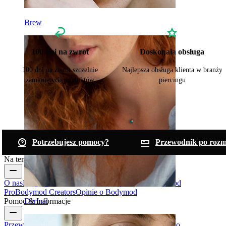
Brew
100 dni na zwrot
Doskonała obsługa
100 dni na zwrot szczelnie
Najlepsza obsługa klienta w branży
zamkniętych produktów
piercingu
Potrzebujesz pomocy?
Przewodnik po rozm
Na temat Bodymod
O nas
Blog
Ogólne warunki & Zasady
Kontakt
Bodymod
Pro
Bodymod Creators
Opinie o Bodymod
Dermal
Pomoc & Informacje
Przewodnik po rozmiarach
Śledź przesyłkę
Informacja o