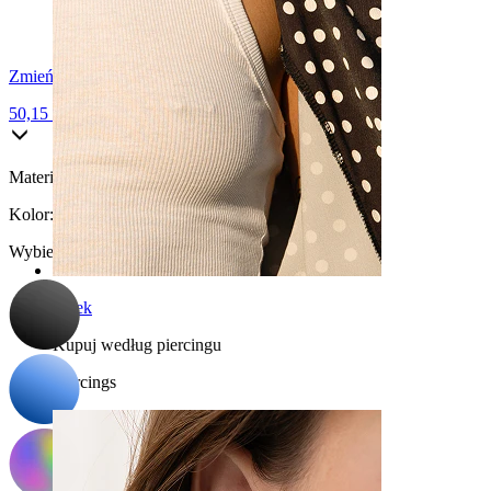
Zmień na tytan
50,15 zł
59,00 zł
Materiał:
Stal chirurgiczna
Kolor
:
Wybierz Kolor
Sutek
Kupuj według piercingu
Piercings