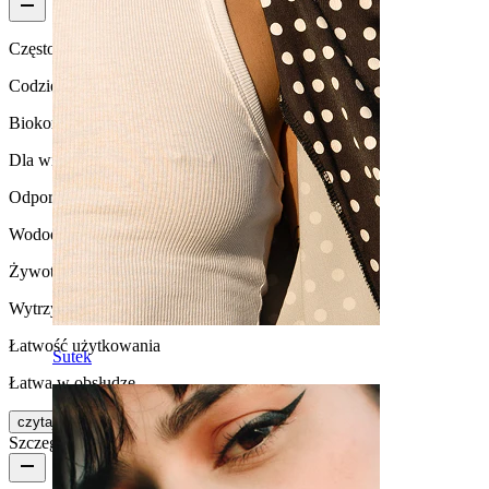
Częstotliwość użytkowania
Codzienne użytkowanie
Biokompatybilność
Dla większości rodzajów skóry
Odporność na działanie wody
Wodoodporna
Żywotność
Wytrzymała
Łatwość użytkowania
Sutek
Łatwa w obsłudze
czytaj więcej
Szczegóły produktu