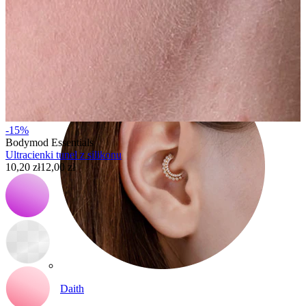
Conch
-15%
Bodymod Essentials
Ultracienki tunel z silikonu
10,20 zł
12,00 zł
Daith