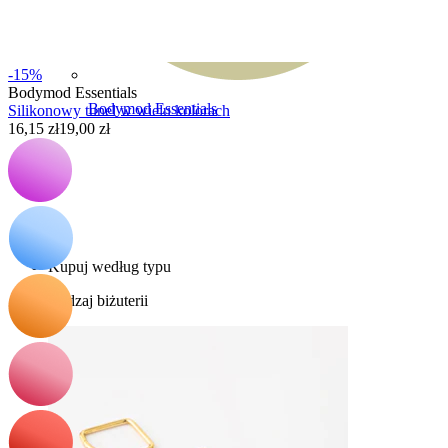
-15%
Bodymod Essentials
Bodymod Essentials
Silikonowy tunel w wielu kolorach
16,15 zł
19,00 zł
Kup 4, zapłać za 3
Kupuj według typu
Rodzaj biżuterii