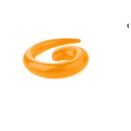
Rozpychanie
14K złota biżuteria
Kupuj tytan