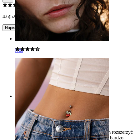
4.6
(52 opinii)
Napisz opinię
Rating
Nos
Super!
Fajne i nienudne. Niska cena a jakość 10/10
Zuzia
Zakup potwierdzony
Rating
Bardzo tanie, ale trochę niewygodne
Kupiłem je na 8 mm rozciągnięcia, ale musiałem rozszerzyć
do 8,5, żeby je założyć, ponieważ krawędzie są bardzo