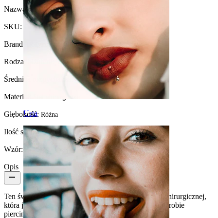
Nazwa:
Tunel ze stali chirurgicznej w różnych kolorach
SKU:
Tunnel-14
Brand:
Bodymod Essentials
Rodzaj biżuterii:
Tunel, Okrągły tunel
Średnica rozpychacza:
4 mm.
Materiał:
Stal chirurgiczna
Usta
Głębokość:
Różna
Ilość sztuk:
1
Wzór:
Prosty
Opis
Ten świetny tunel jest wykonany z bezpiecznej stali chirurgicznej,
która jest powszechnie stosowanym materiałem w wyrobie
piercingu do ciała.