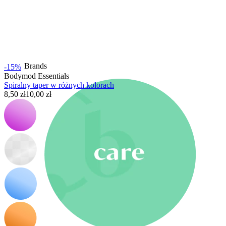
Nowości
Kup 4, zapłać za 3
Kupuj Bodymod Moments
Brands
Brands
-15%
Bodymod Essentials
Spiralny taper w różnych kolorach
8,50 zł
10,00 zł