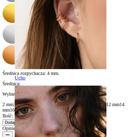
Średnica rozpychacza:
4 mm.
Ucho
Średnica
:
Wybierz Średnica
2 mm
3 mm
4 mm
5 mm
6 mm
7 mm
8 mm
10 mm
11 mm
12 mm
14
mm
16 mm
Ilość: 1
Zmiana
Dodaj do koszyka
Opinie o produkcie