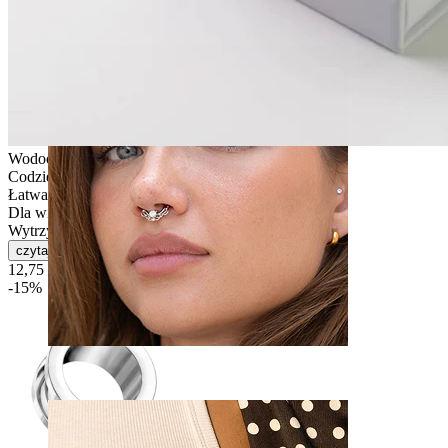
Pępek
Wodoodporna
Codzienne użytkowanie
Łatwa w obsłudze
Dla większości rodzajów skóry
Wytrzymała
czytaj więcej
12,75 zł
15,00 zł
-15%
Septum