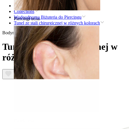
Strona główna
Collections
Wodoodporna Biżuteria do Piercingu
Piercingi ucha
Tunel ze stali chirurgicznej w różnych kolorach
Bodymod Essentials
Tunel ze stali chirurgicznej w
różnych kolorach
Płatek ucha