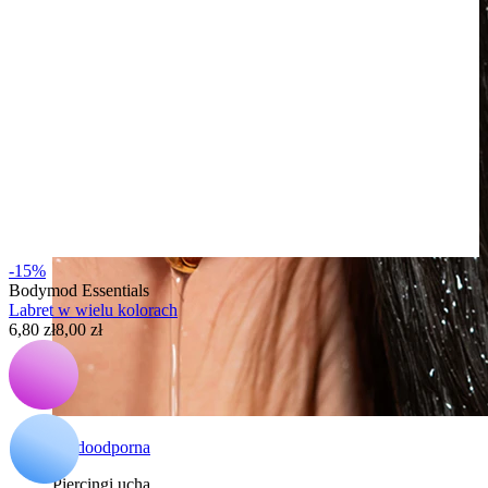
-15%
Bodymod Essentials
Labret w wielu kolorach
6,80 zł
8,00 zł
Wodoodporna
Piercingi ucha