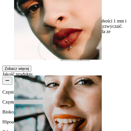
Wygodny i pasuje do wszystkiego
Łatwe do włożenia, wygodne (mam jedną o grubości 1 mm i
średnicy 10 mm), ma trochę wagi, ale da się przyzwyczaić.
Nie jest rzucające się w oczy, ale dobrze wygląda ze
wszystkim.
Kinga
Zakup potwierdzony
Przetłumaczone przez AI
Pokaż oryginał
Usta
Zobacz więcej
Jakość produktu
Częstotliwość użytkowania
Częste użytkowanie
Biokompatybilność
Hipoalergiczna