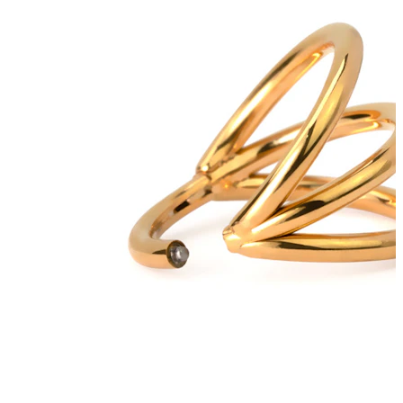
Nowości
Kup 4, zapłać za 3
Kupuj Bodymod Moments
Brands
Brands