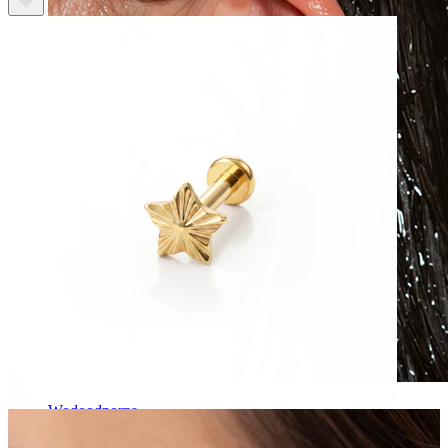
Wodoodporna
Piercingi ucha