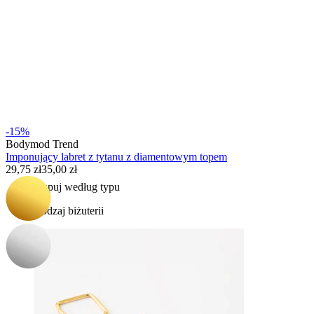
Bodymod Essentials
-15%
Kup 4, zapłać za 3
Bodymod Trend
Imponujący labret z tytanu z diamentowym topem
29,75 zł
35,00 zł
Kupuj według typu
Rodzaj biżuterii