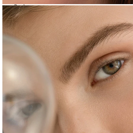
Pępek
Septum