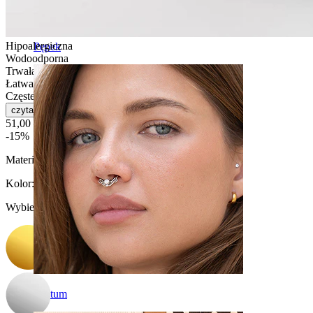
Hipoalergiczna
Pępek
Wodoodporna
Trwała
Łatwa w obsłudze
Częste użytkowanie
czytaj więcej
51,00 zł
60,00 zł
-15%
Materiał:
Tytan
Kolor
:
Wybierz Kolor
Septum