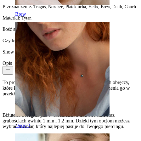
Przeznaczenie:
Tragus, Nozdrze, Płatek ucha, Helix, Brew, Daith, Conch
Brew
Materiał:
Tytan
Ilość sztuk:
1
Czy kolczyk jest powlekany?:
Tak, w całości
Show pair option:
Tak
Opis
To proste ale efektowne kółko zbudowane jest z trzech obręczy,
które łączą się w jeden element w momencie umieszczenia go w
przekłuciu.
Biżuteria dostępna jest w średnicach 8 mm i 10 mm oraz
grubościach gwintu 1 mm i 1,2 mm. Dzięki tym opcjom możesz
Dermal
wybrać rozmiar, który najlepiej pasuje do Twojego piercingu.