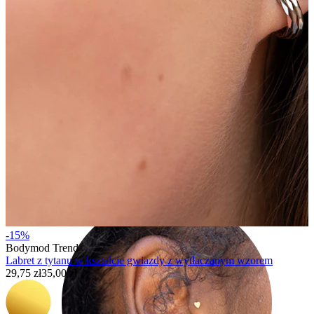
Helix
-15%
Bodymod Trend
Labret z tytanu w kształcie gwiazdy z wytłaczanym wzorem
29,75 zł
35,00 zł