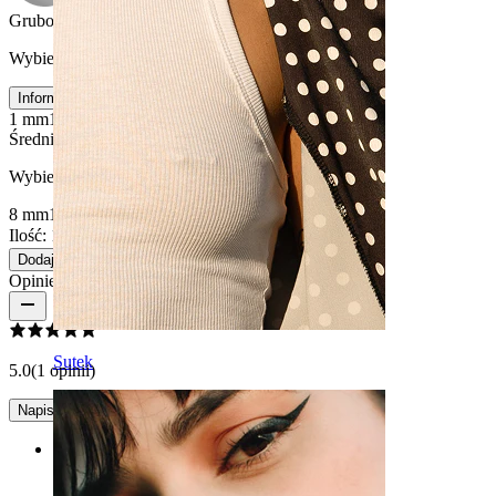
Grubość gwintu
:
Wybierz Grubość gwintu
Informacja o rozmiarze
1 mm
1.2 mm
Średnica
:
Wybierz Średnica
8 mm
10 mm
Ilość: 1
Zmiana
Dodaj do koszyka
Opinie o produkcie
Sutek
5.0
(1 opinii)
Napisz opinię
Rating