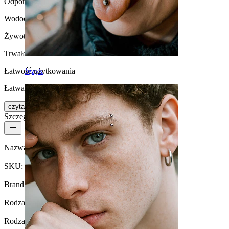
Odporność na działanie wody
Wodoodporna
Żywotność
Trwała
Język
Łatwość użytkowania
Łatwa w obsłudze
czytaj więcej
Szczegóły produktu
Nazwa:
Potrójne kółko z tytanu
SKU:
Ring-210
Brand:
Bodymod Trend
Rodzaj zapięcia:
Z zawiasem
Rodzaj biżuterii:
Kółko, Kółko z efektem iluzji, Huggy