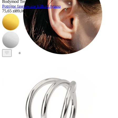
Bodymod Trend
Potrójne fasetowane kółko z tytanu
75,65 zł
89,00 zł
Rook