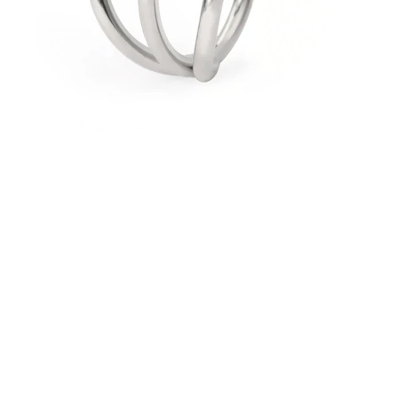
Rozpychanie
14K złota biżuteria
Kupuj tytan