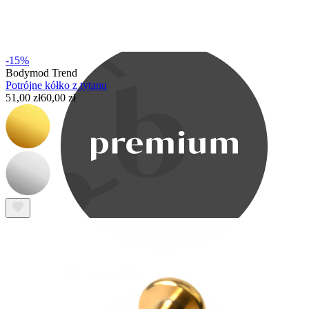
Bodymod Care
-15%
Bodymod Trend
Potrójne kółko z tytanu
51,00 zł
60,00 zł
Bodymod Premium