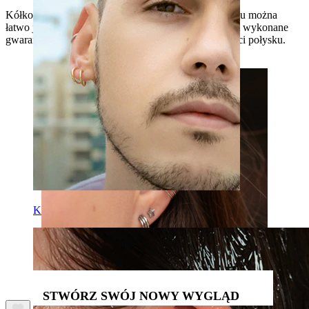
Kółko wyposażone jest w mały zawias, dzięki któremu można
łatwo je założyć i zabezpieczyć, a tytan, z którego jest wykonane
gwarantuje, że będzie trwałe, hipoalergiczne i nie straci połysku.
Klipsy
STWÓRZ SWÓJ NOWY WYGLĄD