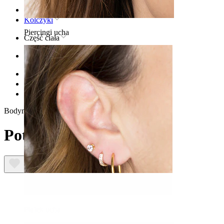
Strona główna
Kolczyki
Piercingi ucha
Część ciała
Ucho
Helix
Kolczyk tytanowy do piercingu helix
Potrójne kółko z tytanu
Bodymod Trend
Potrójne kółko z tytanu
Płatek ucha