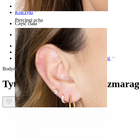
Strona główna
Kolczyki
Piercingi ucha
Część ciała
Ucho
Helix
Kolczyk tytanowy do piercingu helix
Tytanowy labret z parą szmaragdowych kamieni
Bodymod Premium
Tytanowy labret z parą szmara
Płatek ucha