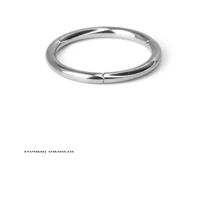
Bodymod Essentials
Kup 4, zapłać za 3
Kupuj według typu
Rodzaj biżuterii