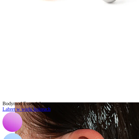
Klipsy
Bodymod Essentials
Labret w wielu kolorach