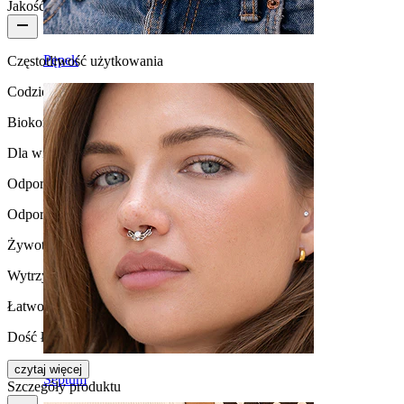
Jakość produktu
Pępek
Częstotliwość użytkowania
Codzienne użytkowanie
Biokompatybilność
Dla większości rodzajów skóry
Odporność na działanie wody
Odporna na zachlapania
Żywotność
Wytrzymała
Łatwość użytkowania
Dość łatwe
czytaj więcej
Septum
Szczegóły produktu