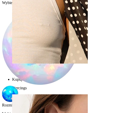
Wybierz Kolor kamienia
Sutek
Kupuj według piercingu
Piercings
Rozmiar kulki
: