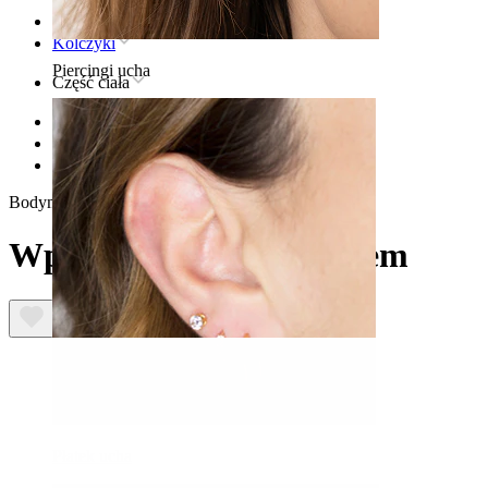
Strona główna
Kolczyki
Piercingi ucha
Część ciała
Ucho
Conch
Wpychany labret z opalem
Bodymod Trend
Wpychany labret z opalem
Płatek ucha