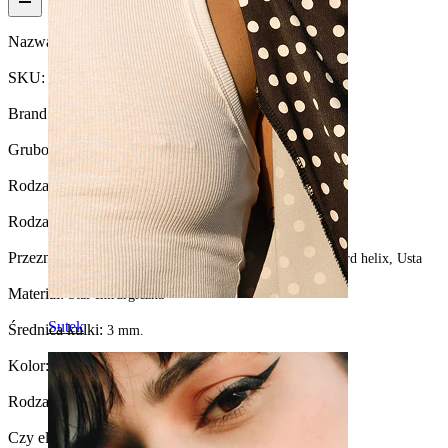
Nazwa:
Wpychany labret z opalem
SKU:
Labret-125
Brand:
Bodymod Trend
Grubość gwintu:
1.2 mm
Rodzaj zapięcia:
Wpychane (Push-in)
Rodzaj biżuterii:
Mały labret, Labret, Płaski dysk
Przeznaczenie:
Tragus, Płatek ucha, Helix, Conch, Forward helix, Usta
Materiał:
Stal chirurgiczna
Sutek
Średnica kulki:
3 mm.
Kolor:
Srebrny
Rodzaj kamienia:
Opal syntetyczny
Czy element jest przyklejony?:
Tak