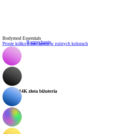
Bodymod Essentials
Rozpychanie
Proste kółko z zawiasem w rożnych kolorach
14K złota biżuteria
Kupuj tytan