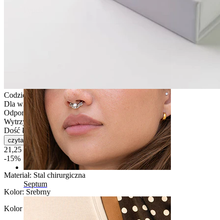
Pępek
Codzienne użytkowanie
Dla większości rodzajów skóry
Odporna na zachlapania
Wytrzymała
Dość łatwe
czytaj więcej
21,25 zł
25,00 zł
-15%
Materiał:
Stal chirurgiczna
Septum
Kolor:
Srebrny
Kolor kamienia
: