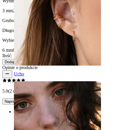
Wybierz Rozmiar kulki
3 mm
2 mm
4 mm
Grubość gwintu:
1.2 mm
Długość
:
Wybierz Długość
6 mm
8 mm
Ilość: 1
Zmiana
Dodaj do koszyka
Opinie o produkcie
Ucho
5.0
(2 opinii)
Napisz opinię
Rating