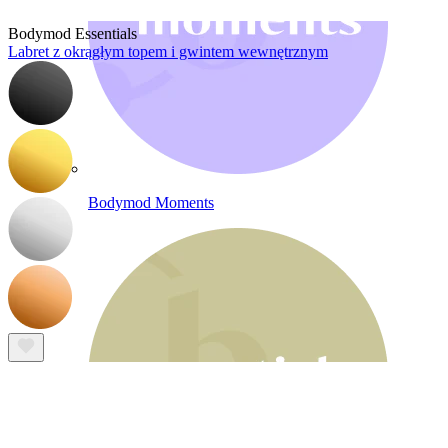
Bodymod Essentials
Labret z okrągłym topem i gwintem wewnętrznym
Bodymod Moments