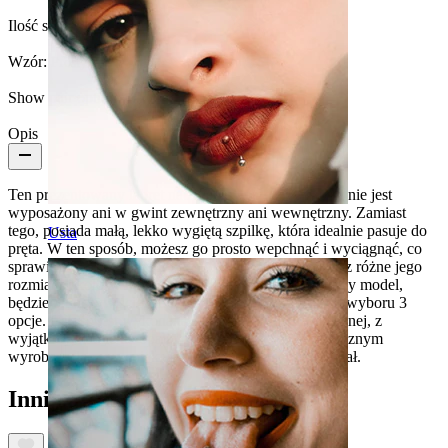
Ilość sztuk:
1
Wzór:
Prosty
Show pair option:
Tak
Opis
Ten prezentowany labret na zdjęciu w rzeczywistości nie jest
wyposażony ani w gwint zewnętrzny ani wewnętrzny. Zamiast
tego, posiada małą, lekko wygiętą szpilkę, która idealnie pasuje do
Usta
pręta. W ten sposób, możesz go prosto wepchnąć i wyciągnąć, co
sprawia że jest super praktyczny. Powyżej odnajdziesz różne jego
rozmiary i kolory. Pamiętaj, że jeśli zamówisz mniejszy model,
będzie on oczywiście bardziej dyskretny, bo masz do wyboru 3
opcje. Całość jest wykonana z solidnej stali chirurgicznej, z
wyjątkiem kamienia opalizującego, który jest syntetycznym
wyrobem, lecz przepięknie odzwierciedla jego oryginał.
Inni również kupili