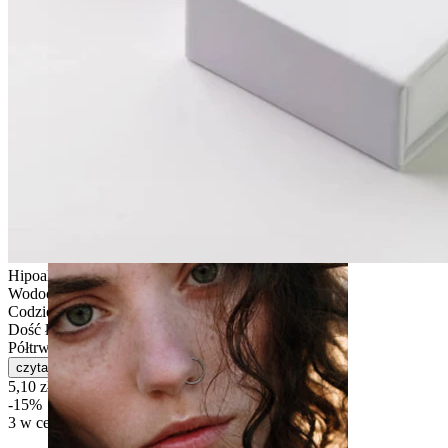
Rozpychanie
Hipoalergiczna
Wodoodporna
Codzienne użytkowanie
Dość łatwe
Półtrwała
czytaj więcej
5,10 zł
6,00 zł
-15%
3 w cenie 2