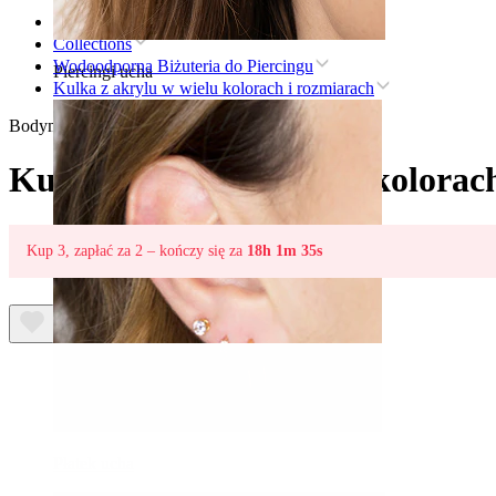
Strona główna
Collections
Wodoodporna Biżuteria do Piercingu
Piercingi ucha
Kulka z akrylu w wielu kolorach i rozmiarach
Bodymod Essentials
Kulka z akrylu w wielu kolorac
Kup 3, zapłać za 2 – kończy się za
18h 1m 35s
Płatek ucha